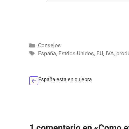
Categorías
Consejos
Etiquetas
España
,
Estdos Unidos
,
EU
,
IVA
,
prod
España esta en quiebra
1 comentario en «Como ev