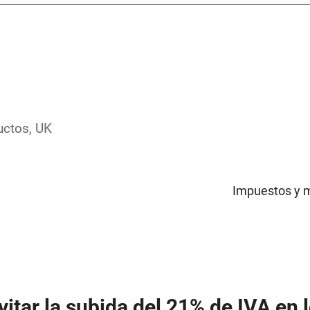
uctos
,
UK
Impuestos y m
itar la subida del 21% de IVA en 