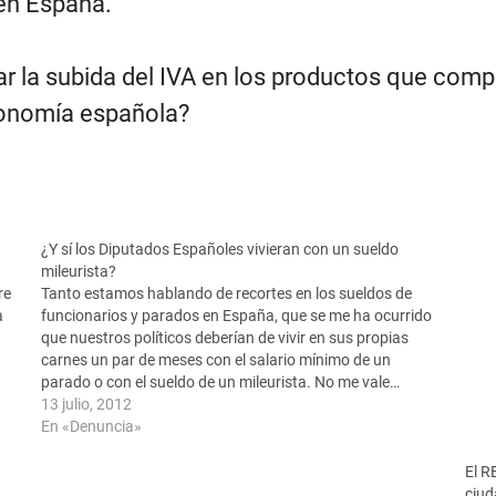
en España.
ar la subida del IVA en los productos que co
economía española?
¿Y sí los Diputados Españoles vivieran con un sueldo
mileurista?
re
Tanto estamos hablando de recortes en los sueldos de
a
funcionarios y parados en España, que se me ha ocurrido
que nuestros políticos deberían de vivir en sus propias
carnes un par de meses con el salario mínimo de un
parado o con el sueldo de un mileurista. No me vale…
13 julio, 2012
En «Denuncia»
El R
ciud