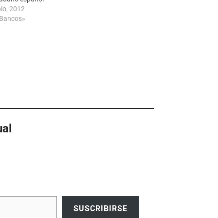
nio, 2012
«Bancos»
ual
SUSCRIBIRSE