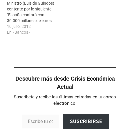
Ministro (Luis de Guindos)
contento por lo siguiente:
"España contará con
30.000 millones de euros
este mismo mes para
10 julio, 2012
iniciar el proceso de
En «Bancos»
recapitalización de la
banca española. El primer
remanente del préstamo
europeo, que podrá
alcanzar hasta un máximo
de 100.000 millones, será…
Descubre más desde Crisis Económica
Actual
Suscríbete y recibe las últimas entradas en tu correo
electrónico.
Escribe tu correo electrónico…
SUSCRIBIRSE