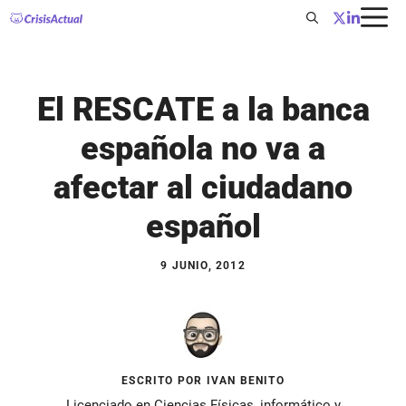
Saltar
al
contenido
El RESCATE a la banca
española no va a
afectar al ciudadano
español
9 JUNIO, 2012
ESCRITO POR IVAN BENITO
Licenciado en Ciencias Físicas, informático y