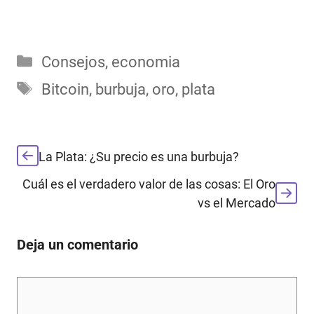
Categorías
Consejos
,
economia
Etiquetas
Bitcoin
,
burbuja
,
oro
,
plata
La Plata: ¿Su precio es una burbuja?
Cuál es el verdadero valor de las cosas: El Oro
vs el Mercado
Deja un comentario
Comentario